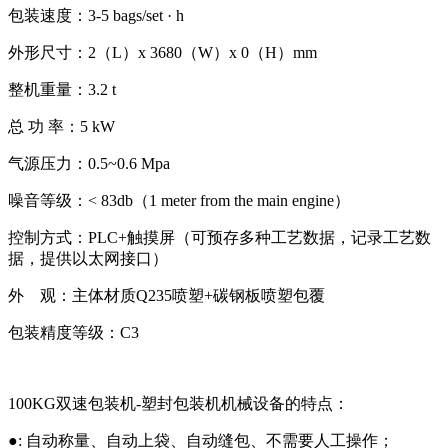
包装速度：3-5 bags/set · h
外形尺寸：2（L）x 3680（W）x 0（H）mm
整机重量：3.2 t
总 功 率：5 kW
气源压力：0.5~0.6 Mpa
噪音等级：< 83db（1 meter from the main engine）
控制方式：PLC+触摸屏（可预存多种工艺数据，记录工艺数
据，提供以太网接口）
外 观：主体材质Q235喷塑+碳钢板喷塑包覆
包装精度等级：C3
100KG双速包装机-塑封包装机机械设备的特点：
●: 自动称量、自动上袋、自动缝包、不需要人工操作；