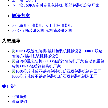
上一篇
: 没有了
下一篇
: 50KG定时定量包装机_螺丝包装机定制厂家
解决方案
200L食用油灌装机_人工上桶灌装机
200公斤桶装灌装机,涂料油漆灌装机
为您推荐
100KG双速
包装机-塑封包装机机械设备
自动称重包
装机 60KG轻质钙包装机厂家
1000公斤吨袋不锈钢包装机,矿石粉包装机制造工厂
关于我们
公司简介
联系我们