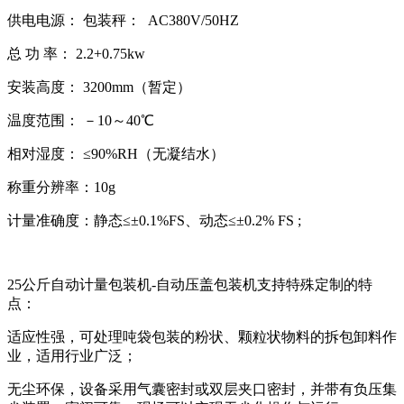
供电电源： 包装秤： AC380V/50HZ
总 功 率： 2.2+0.75kw
安装高度： 3200mm（暂定）
温度范围： －10～40℃
相对湿度： ≤90%RH（无凝结水）
称重分辨率：10g
计量准确度：静态≤±0.1%FS、动态≤±0.2% FS ;
25公斤自动计量包装机-自动压盖包装机支持特殊定制的特
点：
适应性强，可处理吨袋包装的粉状、颗粒状物料的拆包卸料作
业，适用行业广泛；
无尘环保，设备采用气囊密封或双层夹口密封，并带有负压集