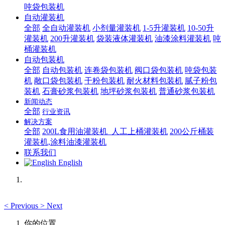
吨袋包装机
自动灌装机
全部
全自动灌装机
小剂量灌装机
1-5升灌装机
10-50升
灌装机
200升灌装机
袋装液体灌装机
油漆涂料灌装机
吨
桶灌装机
自动包装机
全部
自动包装机
连卷袋包装机
阀口袋包装机
吨袋包装
机
敞口袋包装机
干粉包装机
耐火材料包装机
腻子粉包
装机
石膏砂浆包装机
地坪砂浆包装机
普通砂浆包装机
新闻动态
全部
行业资讯
解决方案
全部
200L食用油灌装机_人工上桶灌装机
200公斤桶装
灌装机,涂料油漆灌装机
联系我们
English
<
Previous
>
Next
你的位置